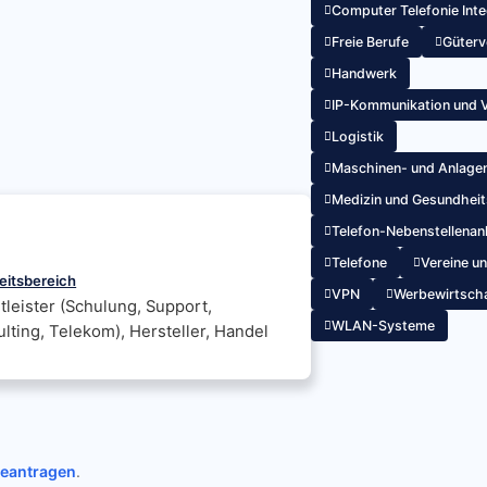
Computer Telefonie Inte
Freie Berufe
Güterv
Handwerk
IP-Kommunikation und V
Logistik
Maschinen- und Anlage
Medizin und Gesundhei
Telefon-Nebenstellenan
Telefone
Vereine u
eitsbereich
VPN
Werbewirtsch
tleister (Schulung, Support,
WLAN-Systeme
lting, Telekom), Hersteller, Handel
beantragen
.