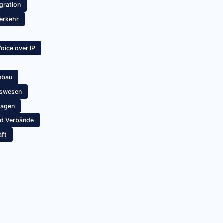
gration
erkehr
oice over IP
nbau
tswesen
lagen
nd Verbände
aft