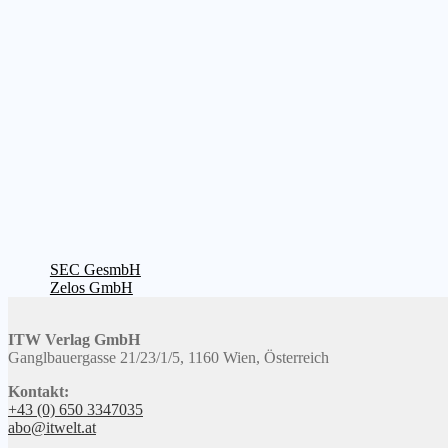
Beitragsnavigation
Vorheriger
SEC GesmbH
Beitrag:
Nächster
Zelos GmbH
Beitrag:
ITW Verlag GmbH
Ganglbauergasse 21/23/1/5, 1160 Wien, Österreich
Kontakt:
+43 (0) 650 3347035
abo@itwelt.at