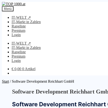
Zur
Zum
Navigation
Inhalt
Menü
springen
springen
IT-WELT ↗
IT-Markt in Zahlen
Rangliste
Premium
Login
IT-WELT ↗
IT-Markt in Zahlen
Rangliste
Premium
Login
€
0,00
0 Artikel
Start
/
Software Development Reichhart GmbH
Software Development Reichhart Gm
Software Development Reichhar