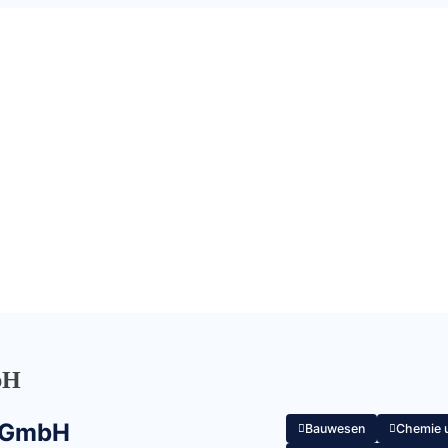
bH
t GmbH
Bauwesen
Chemie 