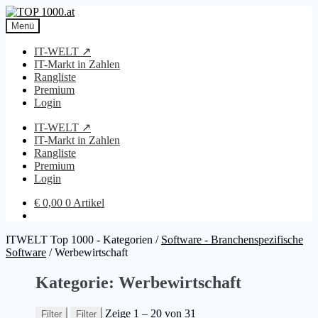
Zur
Zum
Navigation
Inhalt
Menü
springen
springen
IT-WELT ↗
IT-Markt in Zahlen
Rangliste
Premium
Login
IT-WELT ↗
IT-Markt in Zahlen
Rangliste
Premium
Login
€
0,00
0 Artikel
ITWELT Top 1000 - Kategorien
/
Software - Branchenspezifische
Software
/
Werbewirtschaft
Kategorie: Werbewirtschaft
Zeige 1 – 20 von 31
Filter
Filter