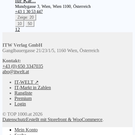
für Kar...
Mundygasse 3, Wien, Wien 1100, Österreich
+43 1 30 53 447
Zeige: 20
10
50
1
2
ITW Verlag GmbH
Ganglbauergasse 21/23/1/5, 1160 Wien, Österreich
Kontakt:
+43 (0) 650 3347035
abo@itwelt.at
IT-WELT ↗
IT-Markt in Zahlen
Rangliste
Premium
Login
© TOP 1000.at 2026
Datenschutz
Erstellt mit Storefront & WooCommerce
.
Mein Konto