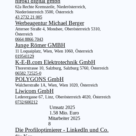
hiroki digital gmbh
62a Rechte Kremszeile, Niederösterreich,
Niederösterreich 3500, Österreich
43 2732 21 005
Werbeagentur Michael Berger
Attersee Straße 4, Mondsee, Oberösterreich 5310,
Österreich
0664 8866 7043
Junge Römer GMBH
11 Loquaiplatz, Wien, Wien 1060, Österreich
019541129
K-E-B.com Elektrotechnik GmbH
Thorerstrasse 10, Salzburg, Salzburg 5760, Österreich
06582 72525-0
POLYGONS GmbH
Walcherstraße 1A, Wien, Wien 1020, Österreich
Liwicom GmbH
Lederergasse 67, Linz, Oberösterreich 4020, Österreich
0732/600212
Umsatz 2025
1.58 Mio. Euro
Mitarbeiter 2025
8
Die Profiloptimierer - LinkedIn und Co.