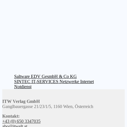
Beitragsnavigation
Vorheriger
Saltware EDV GesmbH & Co KG
Beitrag:
Nächster
SINTEC IT-SERVICES Netzwerke Internet
Beitrag:
Notdienst
ITW Verlag GmbH
Ganglbauergasse 21/23/1/5, 1160 Wien, Österreich
Kontakt:
+43 (0) 650 3347035
abo@itwelt.at