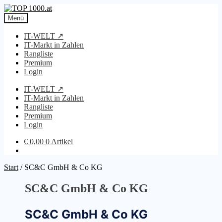
Zur
Zum
Navigation
Inhalt
Menü
springen
springen
IT-WELT ↗
IT-Markt in Zahlen
Rangliste
Premium
Login
IT-WELT ↗
IT-Markt in Zahlen
Rangliste
Premium
Login
€
0,00
0 Artikel
Start
/
SC&C GmbH & Co KG
SC&C GmbH & Co KG
SC&C GmbH & Co KG