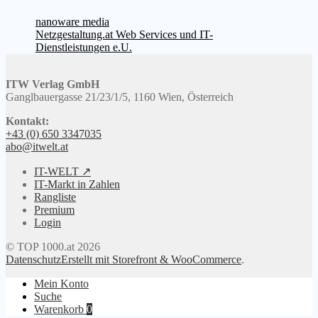
Beitragsnavigation
Vorheriger
nanoware media
Beitrag:
Nächster
Netzgestaltung.at Web Services und IT-
Beitrag:
Dienstleistungen e.U.
ITW Verlag GmbH
Ganglbauergasse 21/23/1/5, 1160 Wien, Österreich
Kontakt:
+43 (0) 650 3347035
abo@itwelt.at
IT-WELT ↗
IT-Markt in Zahlen
Rangliste
Premium
Login
© TOP 1000.at 2026
Datenschutz
Erstellt mit Storefront & WooCommerce
.
Mein Konto
Suche
Warenkorb
0