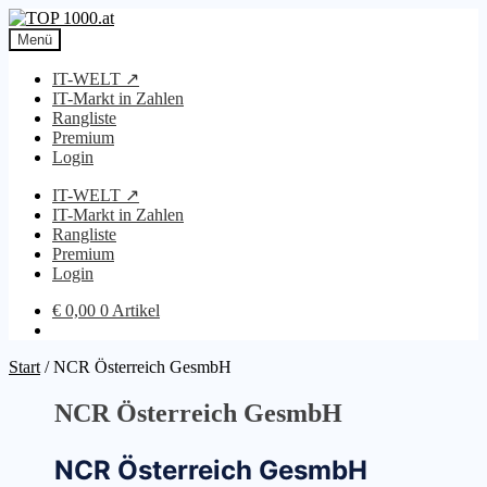
Zur
Zum
Navigation
Inhalt
Menü
springen
springen
IT-WELT ↗
IT-Markt in Zahlen
Rangliste
Premium
Login
IT-WELT ↗
IT-Markt in Zahlen
Rangliste
Premium
Login
€
0,00
0 Artikel
Start
/
NCR Österreich GesmbH
NCR Österreich GesmbH
NCR Österreich GesmbH