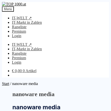
Zur
Zum
Navigation
Inhalt
Menü
springen
springen
IT-WELT ↗
IT-Markt in Zahlen
Rangliste
Premium
Login
IT-WELT ↗
IT-Markt in Zahlen
Rangliste
Premium
Login
€
0,00
0 Artikel
Start
/
nanoware media
nanoware media
nanoware media