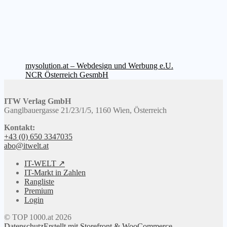
Beitragsnavigation
Vorheriger
mysolution.at – Webdesign und Werbung e.U.
Beitrag:
Nächster
NCR Österreich GesmbH
Beitrag:
ITW Verlag GmbH
Ganglbauergasse 21/23/1/5, 1160 Wien, Österreich
Kontakt:
+43 (0) 650 3347035
abo@itwelt.at
IT-WELT ↗
IT-Markt in Zahlen
Rangliste
Premium
Login
© TOP 1000.at 2026
Datenschutz
Erstellt mit Storefront & WooCommerce
.