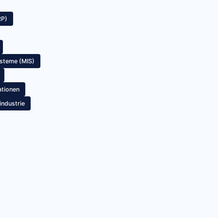
RP)
steme (MIS)
ationen
industrie