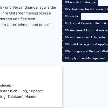
Grundstoffindustrie
ß- und Versandhandel sowie der
Kaufmännische Software (E
die ihre Unternehmensprozesse
Logistik
dernen und flexiblen
Luft- und Raumfahrttechnik
 dem Unternehmen und dessen
Management Informationssy
Maschinen- und Anlagenbau
Mobile Lösungen und Applik
Nahrungs- und Genussmittel
Supply Chain Management
tsbereich
eister (Schulung, Support,
ing, Telekom), Handel