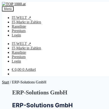
Zur
Zum
Navigation
Inhalt
Menü
springen
springen
IT-WELT ↗
IT-Markt in Zahlen
Rangliste
Premium
Login
IT-WELT ↗
IT-Markt in Zahlen
Rangliste
Premium
Login
€
0,00
0 Artikel
Start
/
ERP-Solutions GmbH
ERP-Solutions GmbH
ERP-Solutions GmbH