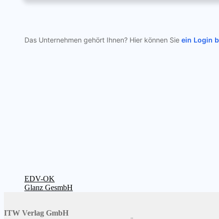
Das Unternehmen gehört Ihnen? Hier können Sie
ein Login 
Beitragsnavigation
Vorheriger
EDV-OK
Beitrag:
Nächster
Glanz GesmbH
Beitrag:
ITW Verlag GmbH