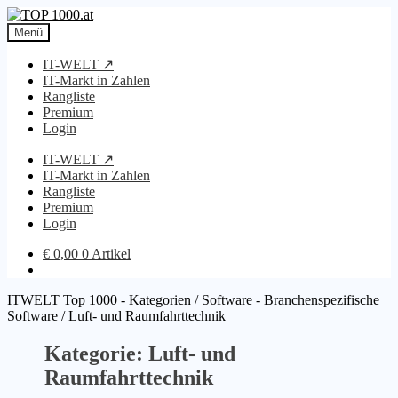
Zur
Zum
Navigation
Inhalt
Menü
springen
springen
IT-WELT ↗
IT-Markt in Zahlen
Rangliste
Premium
Login
IT-WELT ↗
IT-Markt in Zahlen
Rangliste
Premium
Login
€
0,00
0 Artikel
ITWELT Top 1000 - Kategorien
/
Software - Branchenspezifische
Software
/
Luft- und Raumfahrttechnik
Kategorie: Luft- und
Raumfahrttechnik