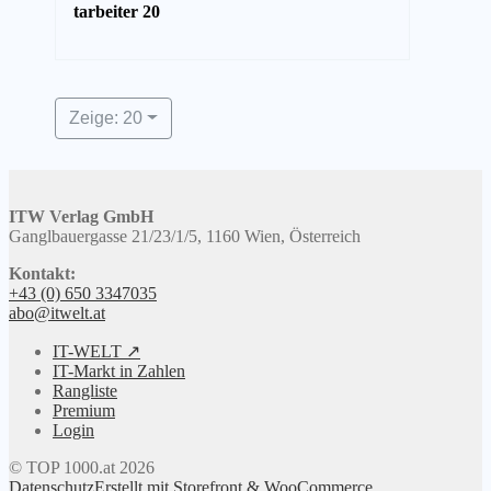
Mitarbeiter 2025
66
Zeige: 20
ITW Verlag GmbH
Ganglbauergasse 21/23/1/5, 1160 Wien, Österreich
Kontakt:
+43 (0) 650 3347035
abo@itwelt.at
IT-WELT ↗
IT-Markt in Zahlen
Rangliste
Premium
Login
© TOP 1000.at 2026
Datenschutz
Erstellt mit Storefront & WooCommerce
.