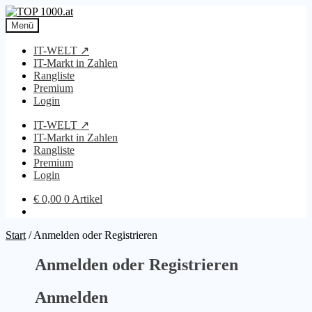
Zur
Zum
Navigation
Inhalt
Menü
springen
springen
IT-WELT ↗
IT-Markt in Zahlen
Rangliste
Premium
Login
IT-WELT ↗
IT-Markt in Zahlen
Rangliste
Premium
Login
€
0,00
0 Artikel
Start
/
Anmelden oder Registrieren
Anmelden oder Registrieren
Anmelden