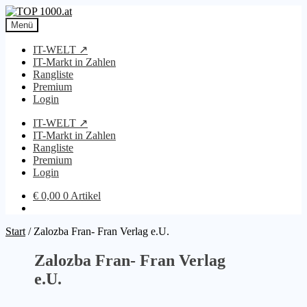
Zur
Zum
Navigation
Inhalt
Menü
springen
springen
IT-WELT ↗
IT-Markt in Zahlen
Rangliste
Premium
Login
IT-WELT ↗
IT-Markt in Zahlen
Rangliste
Premium
Login
€
0,00
0 Artikel
Start
/
Zalozba Fran- Fran Verlag e.U.
Zalozba Fran- Fran Verlag
e.U.