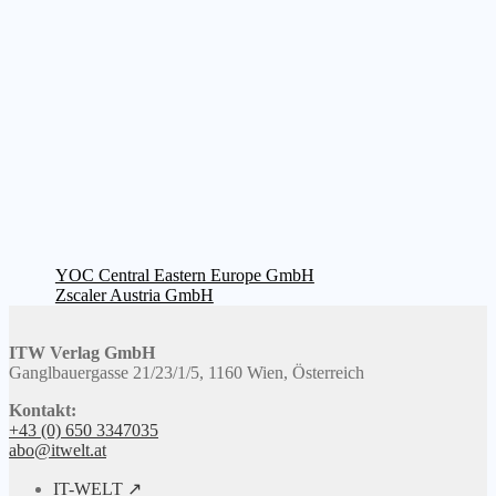
Beitragsnavigation
Vorheriger
YOC Central Eastern Europe GmbH
Beitrag:
Nächster
Zscaler Austria GmbH
Beitrag:
ITW Verlag GmbH
Ganglbauergasse 21/23/1/5, 1160 Wien, Österreich
Kontakt:
+43 (0) 650 3347035
abo@itwelt.at
IT-WELT ↗