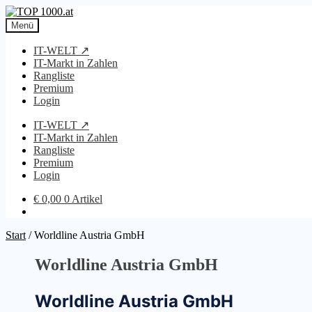
Zur
Zum
Navigation
Inhalt
Menü
springen
springen
IT-WELT ↗
IT-Markt in Zahlen
Rangliste
Premium
Login
IT-WELT ↗
IT-Markt in Zahlen
Rangliste
Premium
Login
€
0,00
0 Artikel
Start
/
Worldline Austria GmbH
Worldline Austria GmbH
Worldline Austria GmbH