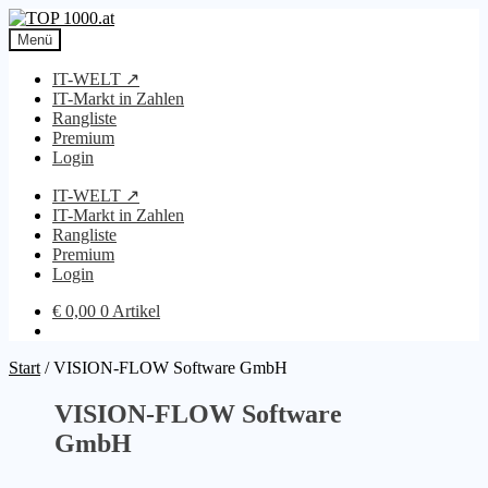
Zur
Zum
Navigation
Inhalt
Menü
springen
springen
IT-WELT ↗
IT-Markt in Zahlen
Rangliste
Premium
Login
IT-WELT ↗
IT-Markt in Zahlen
Rangliste
Premium
Login
€
0,00
0 Artikel
Start
/
VISION-FLOW Software GmbH
VISION-FLOW Software
GmbH