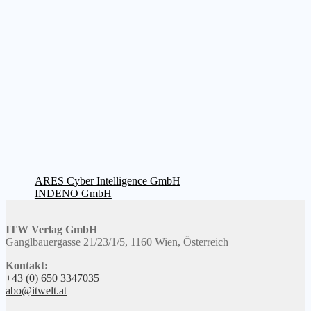
Beitragsnavigation
Vorheriger
ARES Cyber Intelligence GmbH
Beitrag:
Nächster
INDENO GmbH
Beitrag:
ITW Verlag GmbH
Ganglbauergasse 21/23/1/5, 1160 Wien, Österreich
Kontakt:
+43 (0) 650 3347035
abo@itwelt.at