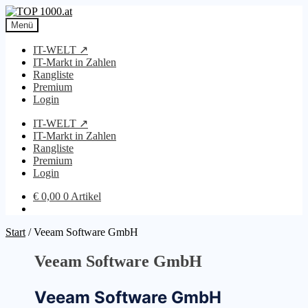
Zur
Zum
Navigation
Inhalt
Menü
springen
springen
IT-WELT ↗
IT-Markt in Zahlen
Rangliste
Premium
Login
IT-WELT ↗
IT-Markt in Zahlen
Rangliste
Premium
Login
€
0,00
0 Artikel
Start
/
Veeam Software GmbH
Veeam Software GmbH
Veeam Software GmbH