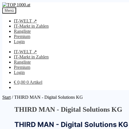
Zur
Zum
Navigation
Inhalt
Menü
springen
springen
IT-WELT ↗
IT-Markt in Zahlen
Rangliste
Premium
Login
IT-WELT ↗
IT-Markt in Zahlen
Rangliste
Premium
Login
€
0,00
0 Artikel
Start
/
THIRD MAN - Digital Solutions KG
THIRD MAN - Digital Solutions KG
THIRD MAN - Digital Solutions KG