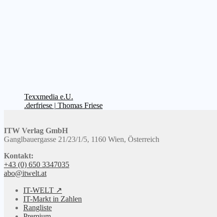
Beitragsnavigation
Vorheriger
Texxmedia e.U.
Beitrag:
Nächster
.derfriese | Thomas Friese
Beitrag:
ITW Verlag GmbH
Ganglbauergasse 21/23/1/5, 1160 Wien, Österreich
Kontakt:
+43 (0) 650 3347035
abo@itwelt.at
IT-WELT ↗
IT-Markt in Zahlen
Rangliste
Premium