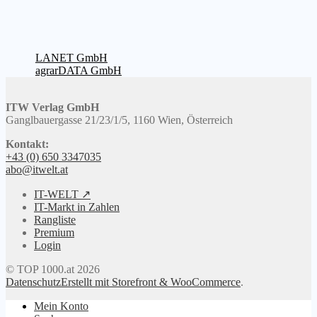
Beitragsnavigation
Vorheriger
LANET GmbH
Beitrag:
Nächster
agrarDATA GmbH
Beitrag:
ITW Verlag GmbH
Ganglbauergasse 21/23/1/5, 1160 Wien, Österreich
Kontakt:
+43 (0) 650 3347035
abo@itwelt.at
IT-WELT ↗
IT-Markt in Zahlen
Rangliste
Premium
Login
© TOP 1000.at 2026
Datenschutz
Erstellt mit Storefront & WooCommerce
.
Mein Konto