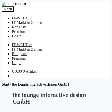
Zur
Zum
Navigation
Inhalt
Menü
springen
springen
IT-WELT ↗
IT-Markt in Zahlen
Rangliste
Premium
Login
IT-WELT ↗
IT-Markt in Zahlen
Rangliste
Premium
Login
€
0,00
0 Artikel
Start
/
the lounge interactive design GmbH
the lounge interactive design
GmbH