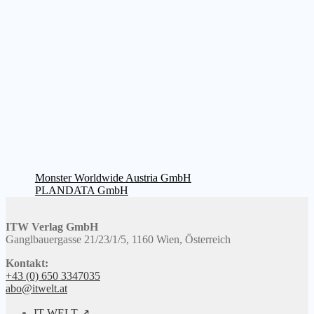
Beitragsnavigation
Vorheriger
Monster Worldwide Austria GmbH
Beitrag:
Nächster
PLANDATA GmbH
Beitrag:
ITW Verlag GmbH
Ganglbauergasse 21/23/1/5, 1160 Wien, Österreich
Kontakt:
+43 (0) 650 3347035
abo@itwelt.at
IT-WELT ↗