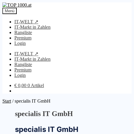
Zur
Zum
Navigation
Inhalt
Menü
springen
springen
IT-WELT ↗
IT-Markt in Zahlen
Rangliste
Premium
Login
IT-WELT ↗
IT-Markt in Zahlen
Rangliste
Premium
Login
€
0,00
0 Artikel
Start
/
specialis IT GmbH
specialis IT GmbH
specialis IT GmbH