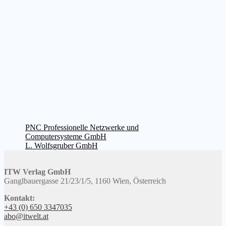
Beitragsnavigation
Vorheriger
PNC Professionelle Netzwerke und
Beitrag:
Computersysteme GmbH
Nächster
L. Wolfsgruber GmbH
Beitrag:
ITW Verlag GmbH
Ganglbauergasse 21/23/1/5, 1160 Wien, Österreich
Kontakt:
+43 (0) 650 3347035
abo@itwelt.at