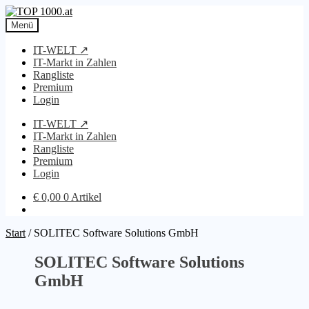
Zur
Zum
Navigation
Inhalt
Menü
springen
springen
IT-WELT ↗
IT-Markt in Zahlen
Rangliste
Premium
Login
IT-WELT ↗
IT-Markt in Zahlen
Rangliste
Premium
Login
€
0,00
0 Artikel
Start
/
SOLITEC Software Solutions GmbH
SOLITEC Software Solutions
GmbH