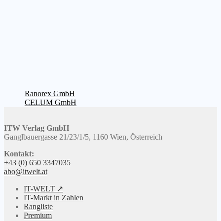
Beitragsnavigation
Vorheriger
Ranorex GmbH
Beitrag:
Nächster
CELUM GmbH
Beitrag:
ITW Verlag GmbH
Ganglbauergasse 21/23/1/5, 1160 Wien, Österreich
Kontakt:
+43 (0) 650 3347035
abo@itwelt.at
IT-WELT ↗
IT-Markt in Zahlen
Rangliste
Premium