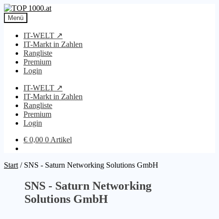
Zur
Zum
Navigation
Inhalt
Menü
springen
springen
IT-WELT ↗
IT-Markt in Zahlen
Rangliste
Premium
Login
IT-WELT ↗
IT-Markt in Zahlen
Rangliste
Premium
Login
€
0,00
0 Artikel
Start
/
SNS - Saturn Networking Solutions GmbH
SNS - Saturn Networking
Solutions GmbH