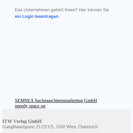
Das Unternehmen gehört Ihnen? Hier können Sie
ein Login beantragen
.
Beitragsnavigation
Vorheriger
SEMSEA Suchmaschinenmarketing GmbH
Beitrag:
Nächster
speedy space og
Beitrag:
ITW Verlag GmbH
Ganglbauergasse 21/23/1/5, 1160 Wien, Österreich