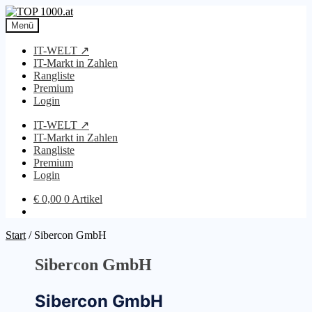
Zur
Zum
Navigation
Inhalt
Menü
springen
springen
IT-WELT ↗
IT-Markt in Zahlen
Rangliste
Premium
Login
IT-WELT ↗
IT-Markt in Zahlen
Rangliste
Premium
Login
€
0,00
0 Artikel
Start
/
Sibercon GmbH
Sibercon GmbH
Sibercon GmbH