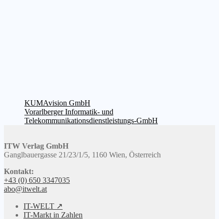
Beitragsnavigation
Vorheriger
KUMAvision GmbH
Beitrag:
Nächster
Vorarlberger Informatik- und
Beitrag:
Telekommunikationsdienstleistungs-GmbH
ITW Verlag GmbH
Ganglbauergasse 21/23/1/5, 1160 Wien, Österreich
Kontakt:
+43 (0) 650 3347035
abo@itwelt.at
IT-WELT ↗
IT-Markt in Zahlen