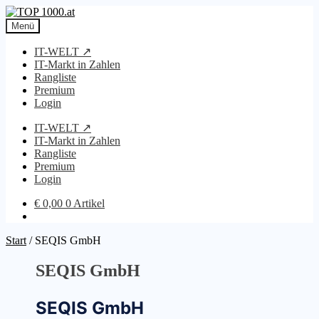
Zur
Zum
Navigation
Inhalt
Menü
springen
springen
IT-WELT ↗
IT-Markt in Zahlen
Rangliste
Premium
Login
IT-WELT ↗
IT-Markt in Zahlen
Rangliste
Premium
Login
€
0,00
0 Artikel
Start
/
SEQIS GmbH
SEQIS GmbH
SEQIS GmbH