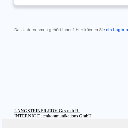
Das Unternehmen gehört Ihnen? Hier können Sie
ein Login 
Beitragsnavigation
Vorheriger
LANGSTEINER-EDV Ges.m.b.H.
Beitrag:
Nächster
INTERNIC Datenkommunikations GmbH
Beitrag: