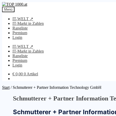
Zur
Zum
Navigation
Inhalt
Menü
springen
springen
IT-WELT ↗
IT-Markt in Zahlen
Rangliste
Premium
Login
IT-WELT ↗
IT-Markt in Zahlen
Rangliste
Premium
Login
€
0,00
0 Artikel
Start
/
Schmutterer + Partner Information Technology GmbH
Schmutterer + Partner Information 
Schmutterer + Partner Informat