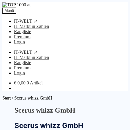
Zur
Zum
Navigation
Inhalt
Menü
springen
springen
IT-WELT ↗
IT-Markt in Zahlen
Rangliste
Premium
Login
IT-WELT ↗
IT-Markt in Zahlen
Rangliste
Premium
Login
€
0,00
0 Artikel
Start
/
Scerus whizz GmbH
Scerus whizz GmbH
Scerus whizz GmbH