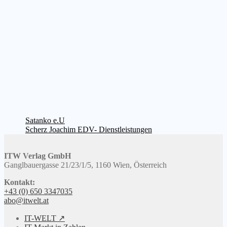
Beitragsnavigation
Vorheriger
Satanko e.U
Beitrag:
Nächster
Scherz Joachim EDV- Dienstleistungen
Beitrag:
ITW Verlag GmbH
Ganglbauergasse 21/23/1/5, 1160 Wien, Österreich
Kontakt:
+43 (0) 650 3347035
abo@itwelt.at
IT-WELT ↗