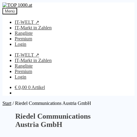
Zur
Zum
Navigation
Inhalt
Menü
springen
springen
IT-WELT ↗
IT-Markt in Zahlen
Rangliste
Premium
Login
IT-WELT ↗
IT-Markt in Zahlen
Rangliste
Premium
Login
€
0,00
0 Artikel
Start
/
Riedel Communications Austria GmbH
Riedel Communications
Austria GmbH