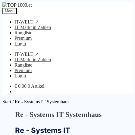
Zur
Zum
Navigation
Inhalt
Menü
springen
springen
IT-WELT ↗
IT-Markt in Zahlen
Rangliste
Premium
Login
IT-WELT ↗
IT-Markt in Zahlen
Rangliste
Premium
Login
€
0,00
0 Artikel
Start
/
Re - Systems IT Systemhaus
Re - Systems IT Systemhaus
Re - Systems IT