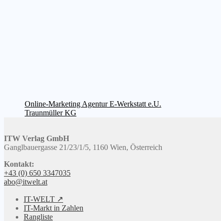
Beitragsnavigation
Vorheriger
Online-Marketing Agentur E-Werkstatt e.U.
Beitrag:
Nächster
Traunmüller KG
Beitrag:
ITW Verlag GmbH
Ganglbauergasse 21/23/1/5, 1160 Wien, Österreich
Kontakt:
+43 (0) 650 3347035
abo@itwelt.at
IT-WELT ↗
IT-Markt in Zahlen
Rangliste