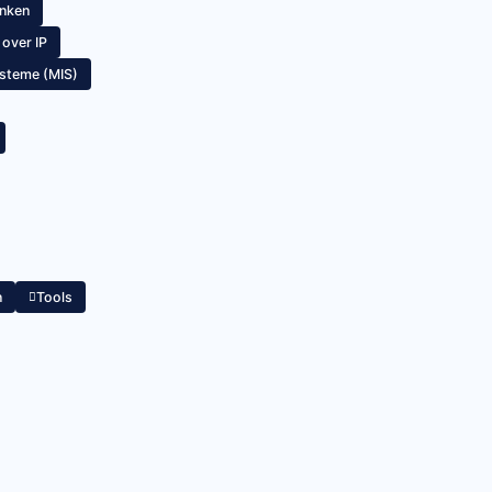
nken
over IP
steme (MIS)
n
Tools