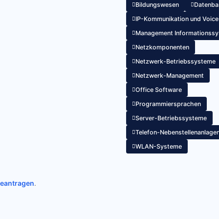
Bildungswesen
Datenba
IP-Kommunikation und Voice 
Management Informationssy
Netzkomponenten
Netzwerk-Betriebssysteme
Netzwerk-Management
Office Software
Programmiersprachen
Server-Betriebssysteme
Telefon-Nebenstellenanlage
WLAN-Systeme
beantragen
.