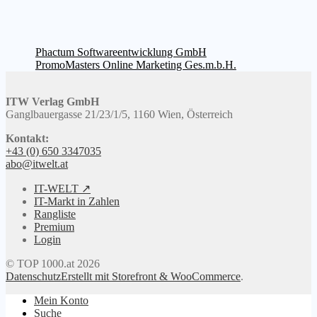
Beitragsnavigation
Vorheriger
Phactum Softwareentwicklung GmbH
Beitrag:
Nächster
PromoMasters Online Marketing Ges.m.b.H.
Beitrag:
ITW Verlag GmbH
Ganglbauergasse 21/23/1/5, 1160 Wien, Österreich
Kontakt:
+43 (0) 650 3347035
abo@itwelt.at
IT-WELT ↗
IT-Markt in Zahlen
Rangliste
Premium
Login
© TOP 1000.at 2026
Datenschutz
Erstellt mit Storefront & WooCommerce
.
Mein Konto
Suche