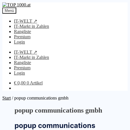
Zur
Zum
Navigation
Inhalt
Menü
springen
springen
IT-WELT ↗
IT-Markt in Zahlen
Rangliste
Premium
Login
IT-WELT ↗
IT-Markt in Zahlen
Rangliste
Premium
Login
€
0,00
0 Artikel
Start
/
popup communications gmbh
popup communications gmbh
popup communications