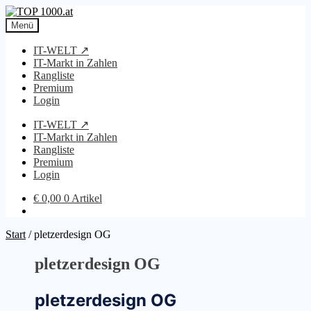
Zur
Zum
Navigation
Inhalt
Menü
springen
springen
IT-WELT ↗
IT-Markt in Zahlen
Rangliste
Premium
Login
IT-WELT ↗
IT-Markt in Zahlen
Rangliste
Premium
Login
€
0,00
0 Artikel
Start
/
pletzerdesign OG
pletzerdesign OG
pletzerdesign OG