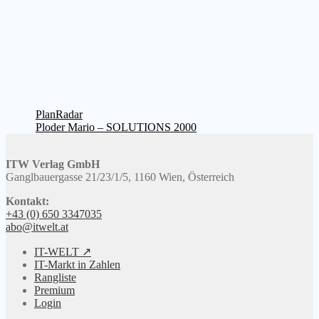
Beitragsnavigation
Vorheriger
PlanRadar
Beitrag:
Nächster
Ploder Mario – SOLUTIONS 2000
Beitrag:
ITW Verlag GmbH
Ganglbauergasse 21/23/1/5, 1160 Wien, Österreich
Kontakt:
+43 (0) 650 3347035
abo@itwelt.at
IT-WELT ↗
IT-Markt in Zahlen
Rangliste
Premium
Login