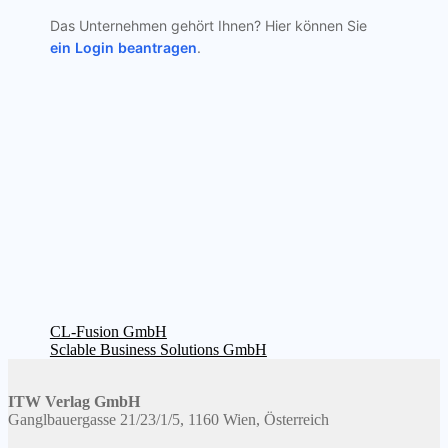
Das Unternehmen gehört Ihnen? Hier können Sie
ein Login beantragen
.
Beitragsnavigation
Vorheriger
CL-Fusion GmbH
Beitrag:
Nächster
Sclable Business Solutions GmbH
Beitrag:
ITW Verlag GmbH
Ganglbauergasse 21/23/1/5, 1160 Wien, Österreich