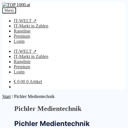
Zur
Zum
Navigation
Inhalt
Menü
springen
springen
IT-WELT ↗
IT-Markt in Zahlen
Rangliste
Premium
Login
IT-WELT ↗
IT-Markt in Zahlen
Rangliste
Premium
Login
€
0,00
0 Artikel
Start
/
Pichler Medientechnik
Pichler Medientechnik
Pichler Medientechnik