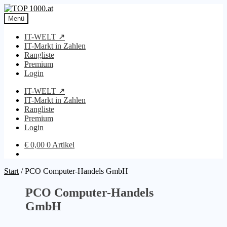
Zur
Zum
Navigation
Inhalt
Menü
springen
springen
IT-WELT ↗
IT-Markt in Zahlen
Rangliste
Premium
Login
IT-WELT ↗
IT-Markt in Zahlen
Rangliste
Premium
Login
€
0,00
0 Artikel
Start
/
PCO Computer-Handels GmbH
PCO Computer-Handels
GmbH