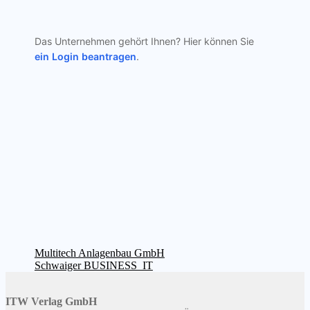
Das Unternehmen gehört Ihnen? Hier können Sie
ein Login beantragen
.
Beitragsnavigation
Vorheriger
Multitech Anlagenbau GmbH
Beitrag:
Nächster
Schwaiger BUSINESS_IT
Beitrag:
ITW Verlag GmbH