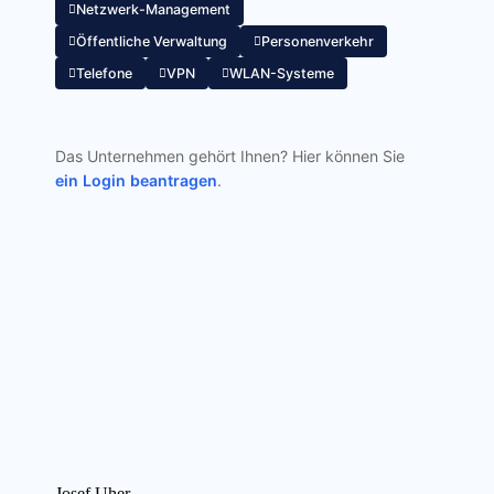
Netzwerk-Management
Öffentliche Verwaltung
Personenverkehr
Telefone
VPN
WLAN-Systeme
Das Unternehmen gehört Ihnen? Hier können Sie
ein Login beantragen
.
Vorheriger
Josef Uher