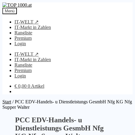
Zur
Zum
Navigation
Inhalt
Menü
springen
springen
IT-WELT ↗
IT-Markt in Zahlen
Rangliste
Premium
Login
IT-WELT ↗
IT-Markt in Zahlen
Rangliste
Premium
Login
€
0,00
0 Artikel
Start
/
PCC EDV-Handels- u Dienstleistungs GesmbH Nfg KG Nfg
Supper Walter
PCC EDV-Handels- u
Dienstleistungs GesmbH Nfg