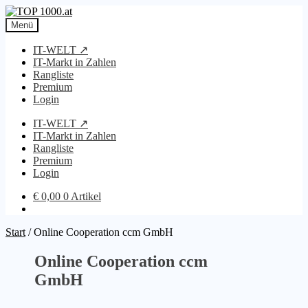
Zur
Zum
Navigation
Inhalt
Menü
springen
springen
IT-WELT ↗
IT-Markt in Zahlen
Rangliste
Premium
Login
IT-WELT ↗
IT-Markt in Zahlen
Rangliste
Premium
Login
€
0,00
0 Artikel
Start
/
Online Cooperation ccm GmbH
Online Cooperation ccm
GmbH