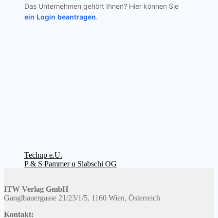
Das Unternehmen gehört Ihnen? Hier können Sie
ein Login beantragen
.
Beitragsnavigation
Vorheriger
Techup e.U.
Beitrag:
Nächster
P & S Pammer u Slabschi OG
Beitrag:
ITW Verlag GmbH
Ganglbauergasse 21/23/1/5, 1160 Wien, Österreich
Kontakt: