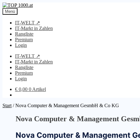
Zur
Zum
Navigation
Inhalt
Menü
springen
springen
IT-WELT ↗
IT-Markt in Zahlen
Rangliste
Premium
Login
IT-WELT ↗
IT-Markt in Zahlen
Rangliste
Premium
Login
€
0,00
0 Artikel
Start
/
Nova Computer & Management GesmbH & Co KG
Nova Computer & Management Ges
Nova Computer & Management G