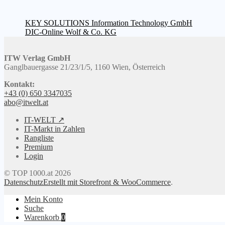
Beitragsnavigation
Vorheriger
KEY SOLUTIONS Information Technology GmbH
Beitrag:
Nächster
DIC-Online Wolf & Co. KG
Beitrag:
ITW Verlag GmbH
Ganglbauergasse 21/23/1/5, 1160 Wien, Österreich
Kontakt:
+43 (0) 650 3347035
abo@itwelt.at
IT-WELT ↗
IT-Markt in Zahlen
Rangliste
Premium
Login
© TOP 1000.at 2026
Datenschutz
Erstellt mit Storefront & WooCommerce
.
Mein Konto
Suche
Warenkorb
0