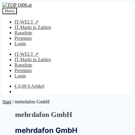
Zur
Zum
Navigation
Inhalt
Menü
springen
springen
IT-WELT ↗
IT-Markt in Zahlen
Rangliste
Premium
Login
IT-WELT ↗
IT-Markt in Zahlen
Rangliste
Premium
Login
€
0,00
0 Artikel
Start
/
mehrdafon GmbH
mehrdafon GmbH
mehrdafon GmbH