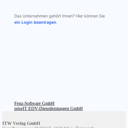
Das Unternehmen gehört Ihnen? Hier können Sie
ein Login beantragen
.
Beitragsnavigation
Vorheriger
Fenz-Software GmbH
Beitrag:
Nächster
priorIT EDV-Dienstleistungen GmbH
Beitrag:
ITW Verlag GmbH