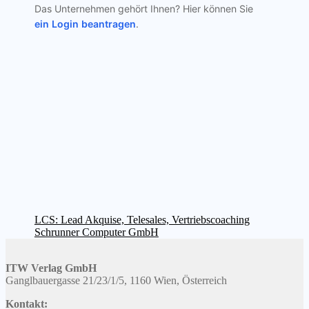
Das Unternehmen gehört Ihnen? Hier können Sie
ein Login beantragen
.
Beitragsnavigation
Vorheriger
LCS: Lead Akquise, Telesales, Vertriebscoaching
Beitrag:
Nächster
Schrunner Computer GmbH
Beitrag:
ITW Verlag GmbH
Ganglbauergasse 21/23/1/5, 1160 Wien, Österreich
Kontakt: