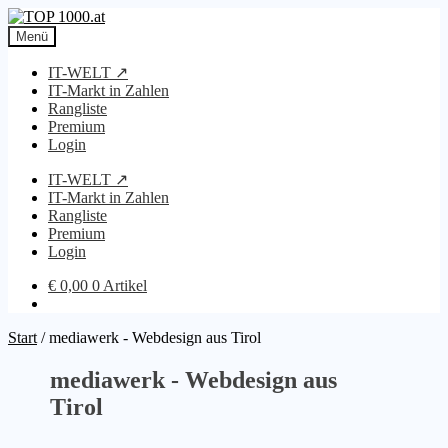
Zur
Zum
Navigation
Inhalt
Menü
springen
springen
IT-WELT ↗
IT-Markt in Zahlen
Rangliste
Premium
Login
IT-WELT ↗
IT-Markt in Zahlen
Rangliste
Premium
Login
€
0,00
0 Artikel
Start
/
mediawerk - Webdesign aus Tirol
mediawerk - Webdesign aus
Tirol