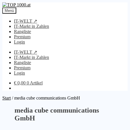
Zur
Zum
Navigation
Inhalt
Menü
springen
springen
IT-WELT ↗
IT-Markt in Zahlen
Rangliste
Premium
Login
IT-WELT ↗
IT-Markt in Zahlen
Rangliste
Premium
Login
€
0,00
0 Artikel
Start
/
media cube communications GmbH
media cube communications
GmbH