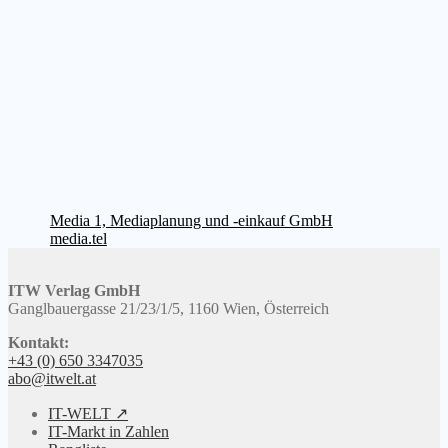
Beitragsnavigation
Vorheriger
Media 1, Mediaplanung und -einkauf GmbH
Beitrag:
Nächster
media.tel
Beitrag:
ITW Verlag GmbH
Ganglbauergasse 21/23/1/5, 1160 Wien, Österreich
Kontakt:
+43 (0) 650 3347035
abo@itwelt.at
IT-WELT ↗
IT-Markt in Zahlen