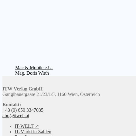
Beitragsnavigation
Vorheriger
Mac & Mobile e.U.
Beitrag:
Nächster
Mag. Doris Wirth
Beitrag:
ITW Verlag GmbH
Ganglbauergasse 21/23/1/5, 1160 Wien, Österreich
Kontakt:
+43 (0) 650 3347035
abo@itwelt.at
IT-WELT ↗
IT-Markt in Zahlen