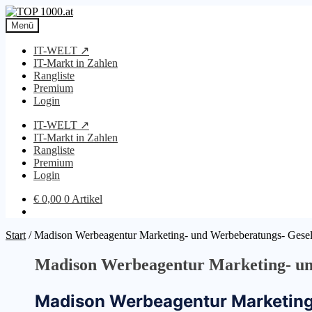
Zur
Zum
Navigation
Inhalt
Menü
springen
springen
IT-WELT ↗
IT-Markt in Zahlen
Rangliste
Premium
Login
IT-WELT ↗
IT-Markt in Zahlen
Rangliste
Premium
Login
€
0,00
0 Artikel
Start
/
Madison Werbeagentur Marketing- und Werbeberatungs- Gesel
Madison Werbeagentur Marketing- und
Madison Werbeagentur Marketing