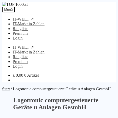
Zur
Zum
Navigation
Inhalt
Menü
springen
springen
IT-WELT ↗
IT-Markt in Zahlen
Rangliste
Premium
Login
IT-WELT ↗
IT-Markt in Zahlen
Rangliste
Premium
Login
€
0,00
0 Artikel
Start
/
Logotronic computergesteuerte Geräte u Anlagen GesmbH
Logotronic computergesteuerte
Geräte u Anlagen GesmbH