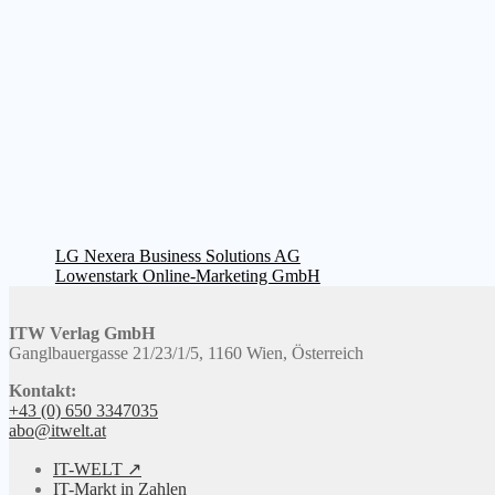
Beitragsnavigation
Vorheriger
LG Nexera Business Solutions AG
Beitrag:
Nächster
Lowenstark Online-Marketing GmbH
Beitrag:
ITW Verlag GmbH
Ganglbauergasse 21/23/1/5, 1160 Wien, Österreich
Kontakt:
+43 (0) 650 3347035
abo@itwelt.at
IT-WELT ↗
IT-Markt in Zahlen