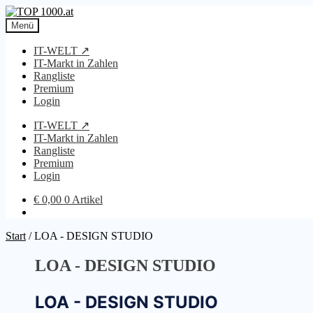
Zur
Zum
Navigation
Inhalt
Menü
springen
springen
IT-WELT ↗
IT-Markt in Zahlen
Rangliste
Premium
Login
IT-WELT ↗
IT-Markt in Zahlen
Rangliste
Premium
Login
€
0,00
0 Artikel
Start
/
LOA - DESIGN STUDIO
LOA - DESIGN STUDIO
LOA - DESIGN STUDIO