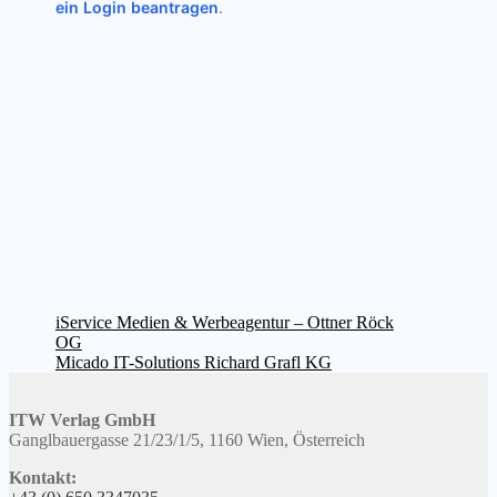
ein Login beantragen
.
Beitragsnavigation
Vorheriger
iService Medien & Werbeagentur – Ottner Röck
Beitrag:
OG
Nächster
Micado IT-Solutions Richard Grafl KG
Beitrag:
ITW Verlag GmbH
Ganglbauergasse 21/23/1/5, 1160 Wien, Österreich
Kontakt: