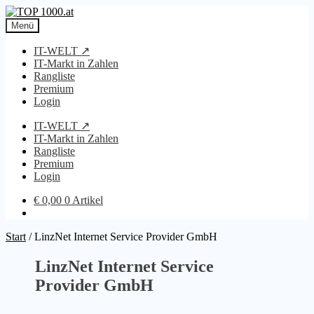
Zur
Zum
Navigation
Inhalt
Menü
springen
springen
IT-WELT ↗
IT-Markt in Zahlen
Rangliste
Premium
Login
IT-WELT ↗
IT-Markt in Zahlen
Rangliste
Premium
Login
€
0,00
0 Artikel
Start
/
LinzNet Internet Service Provider GmbH
LinzNet Internet Service
Provider GmbH