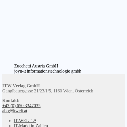
Beitragsnavigation
Vorheriger
Zucchetti Austria GmbH
Beitrag:
Nächster
joyn-it informationstechnologie gmbh
Beitrag:
ITW Verlag GmbH
Ganglbauergasse 21/23/1/5, 1160 Wien, Österreich
Kontakt:
+43 (0) 650 3347035
abo@itwelt.at
IT-WELT ↗
IT-Markt in Zahlen