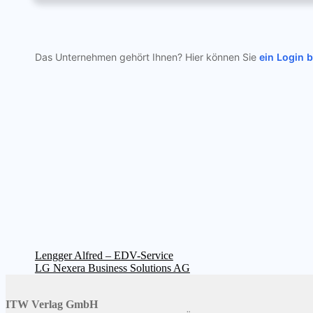
Das Unternehmen gehört Ihnen? Hier können Sie
ein Login 
Beitragsnavigation
Vorheriger
Lengger Alfred – EDV-Service
Beitrag:
Nächster
LG Nexera Business Solutions AG
Beitrag:
ITW Verlag GmbH