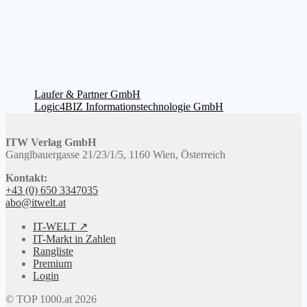
Beitragsnavigation
Vorheriger
Laufer & Partner GmbH
Beitrag:
Nächster
Logic4BIZ Informationstechnologie GmbH
Beitrag:
ITW Verlag GmbH
Ganglbauergasse 21/23/1/5, 1160 Wien, Österreich
Kontakt:
+43 (0) 650 3347035
abo@itwelt.at
IT-WELT ↗
IT-Markt in Zahlen
Rangliste
Premium
Login
© TOP 1000.at 2026