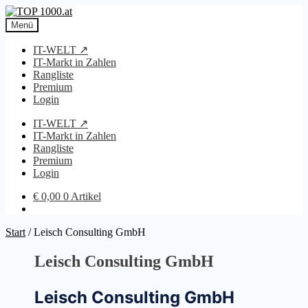
Zur
Zum
Navigation
Inhalt
Menü
springen
springen
IT-WELT ↗
IT-Markt in Zahlen
Rangliste
Premium
Login
IT-WELT ↗
IT-Markt in Zahlen
Rangliste
Premium
Login
€
0,00
0 Artikel
Start
/
Leisch Consulting GmbH
Leisch Consulting GmbH
Leisch Consulting GmbH