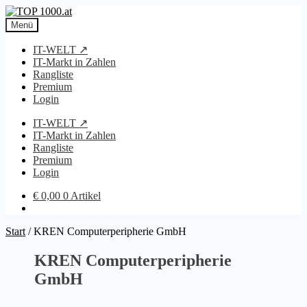
Zur
Zum
Navigation
Inhalt
Menü
springen
springen
IT-WELT ↗
IT-Markt in Zahlen
Rangliste
Premium
Login
IT-WELT ↗
IT-Markt in Zahlen
Rangliste
Premium
Login
€
0,00
0 Artikel
Start
/
KREN Computerperipherie GmbH
KREN Computerperipherie
GmbH