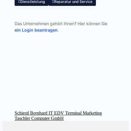
Dienstleistung
Reparatur und Service
Das Unternehmen gehört Ihnen? Hier können Sie
ein Login beantragen
.
Beitragsnavigation
Vorheriger
Schiestl Bernhard IT EDV Terminal Marketing
Beitrag:
Nächster
Taschler Computer GmbH
Beitrag: