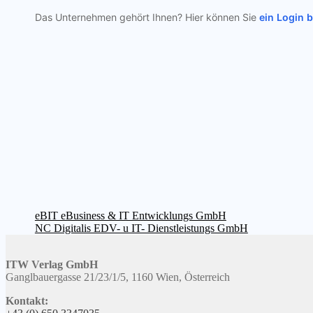
Das Unternehmen gehört Ihnen? Hier können Sie
ein Login 
Beitragsnavigation
Vorheriger
eBIT eBusiness & IT Entwicklungs GmbH
Beitrag:
Nächster
NC Digitalis EDV- u IT- Dienstleistungs GmbH
Beitrag:
ITW Verlag GmbH
Ganglbauergasse 21/23/1/5, 1160 Wien, Österreich
Kontakt: