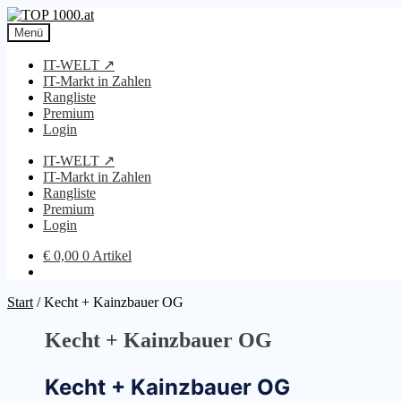
Zur
Zum
Navigation
Inhalt
Menü
springen
springen
IT-WELT ↗
IT-Markt in Zahlen
Rangliste
Premium
Login
IT-WELT ↗
IT-Markt in Zahlen
Rangliste
Premium
Login
€
0,00
0 Artikel
Start
/
Kecht + Kainzbauer OG
Kecht + Kainzbauer OG
Kecht + Kainzbauer OG