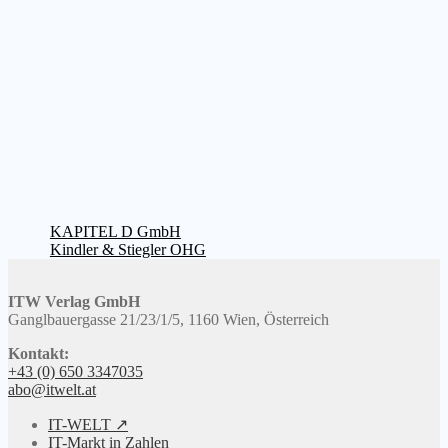
Beitragsnavigation
Vorheriger
KAPITEL D GmbH
Beitrag:
Nächster
Kindler & Stiegler OHG
Beitrag:
ITW Verlag GmbH
Ganglbauergasse 21/23/1/5, 1160 Wien, Österreich
Kontakt:
+43 (0) 650 3347035
abo@itwelt.at
IT-WELT ↗
IT-Markt in Zahlen