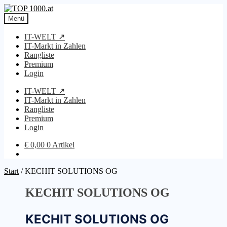
Zur
Zum
Navigation
Inhalt
Menü
springen
springen
IT-WELT ↗
IT-Markt in Zahlen
Rangliste
Premium
Login
IT-WELT ↗
IT-Markt in Zahlen
Rangliste
Premium
Login
€
0,00
0 Artikel
Start
/
KECHIT SOLUTIONS OG
KECHIT SOLUTIONS OG
KECHIT SOLUTIONS OG