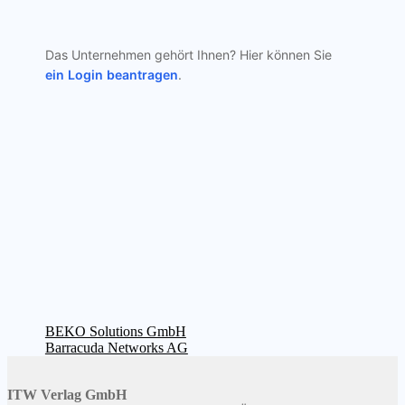
Das Unternehmen gehört Ihnen? Hier können Sie
ein Login beantragen
.
Beitragsnavigation
Vorheriger
BEKO Solutions GmbH
Beitrag:
Nächster
Barracuda Networks AG
Beitrag:
ITW Verlag GmbH