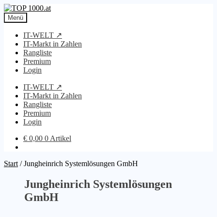
Zur
Zum
Navigation
Inhalt
Menü
springen
springen
IT-WELT ↗
IT-Markt in Zahlen
Rangliste
Premium
Login
IT-WELT ↗
IT-Markt in Zahlen
Rangliste
Premium
Login
€
0,00
0 Artikel
Start
/
Jungheinrich Systemlösungen GmbH
Jungheinrich Systemlösungen
GmbH