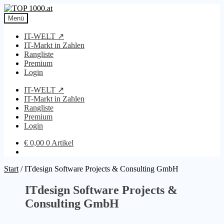
Zur
Zum
Navigation
Inhalt
Menü
springen
springen
IT-WELT ↗
IT-Markt in Zahlen
Rangliste
Premium
Login
IT-WELT ↗
IT-Markt in Zahlen
Rangliste
Premium
Login
€
0,00
0 Artikel
Start
/
ITdesign Software Projects & Consulting GmbH
ITdesign Software Projects &
Consulting GmbH