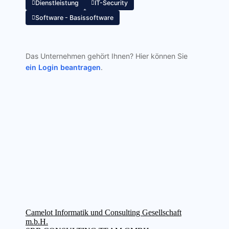
Dienstleistung
IT-Security
Software - Basissoftware
Das Unternehmen gehört Ihnen? Hier können Sie
ein Login beantragen
.
Beitragsnavigation
Vorheriger
Camelot Informatik und Consulting Gesellschaft
Beitrag:
m.b.H.