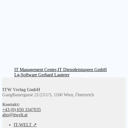
Beitragsnavigation
Vorheriger
IT Management Center-IT Dienstleistungen GmbH
Beitrag:
Nächster
Lg-Software Gerhard Lauterer
Beitrag:
ITW Verlag GmbH
Ganglbauergasse 21/23/1/5, 1160 Wien, Österreich
Kontakt:
+43 (0) 650 3347035
abo@itwelt.at
IT-WELT ↗