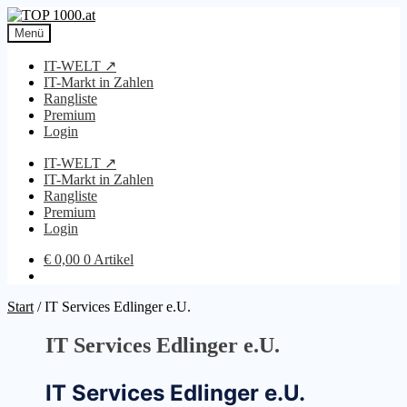
Zur
Zum
Navigation
Inhalt
Menü
springen
springen
IT-WELT ↗
IT-Markt in Zahlen
Rangliste
Premium
Login
IT-WELT ↗
IT-Markt in Zahlen
Rangliste
Premium
Login
€
0,00
0 Artikel
Start
/
IT Services Edlinger e.U.
IT Services Edlinger e.U.
IT Services Edlinger e.U.