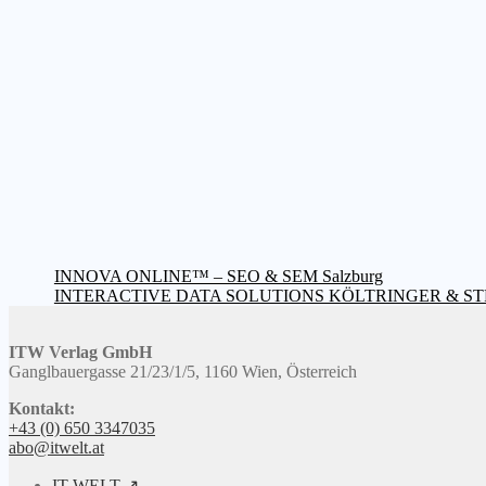
Beitragsnavigation
Vorheriger
INNOVA ONLINE™ – SEO & SEM Salzburg
Beitrag:
Nächster
INTERACTIVE DATA SOLUTIONS KÖLTRINGER & ST
Beitrag:
ITW Verlag GmbH
Ganglbauergasse 21/23/1/5, 1160 Wien, Österreich
Kontakt:
+43 (0) 650 3347035
abo@itwelt.at
IT-WELT ↗