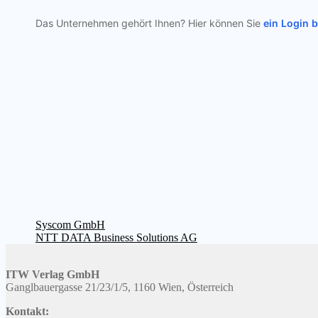
Das Unternehmen gehört Ihnen? Hier können Sie
ein Login 
Beitragsnavigation
Vorheriger
Syscom GmbH
Beitrag:
Nächster
NTT DATA Business Solutions AG
Beitrag:
ITW Verlag GmbH
Ganglbauergasse 21/23/1/5, 1160 Wien, Österreich
Kontakt: