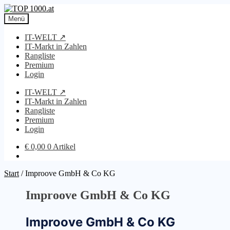
Zur
Zum
Navigation
Inhalt
Menü
springen
springen
IT-WELT ↗
IT-Markt in Zahlen
Rangliste
Premium
Login
IT-WELT ↗
IT-Markt in Zahlen
Rangliste
Premium
Login
€
0,00
0 Artikel
Start
/
Improove GmbH & Co KG
Improove GmbH & Co KG
Improove GmbH & Co KG