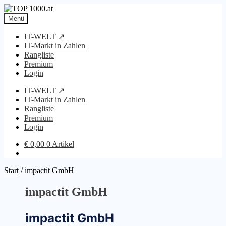
Zur
Zum
Navigation
Inhalt
Menü
springen
springen
IT-WELT ↗
IT-Markt in Zahlen
Rangliste
Premium
Login
IT-WELT ↗
IT-Markt in Zahlen
Rangliste
Premium
Login
€
0,00
0 Artikel
Start
/
impactit GmbH
impactit GmbH
impactit GmbH