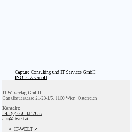
Beitragsnavigation
Vorheriger
Capture Consulting und IT Services GmbH
Beitrag:
Nächster
INOLOX GmbH
Beitrag:
ITW Verlag GmbH
Ganglbauergasse 21/23/1/5, 1160 Wien, Österreich
Kontakt:
+43 (0) 650 3347035
abo@itwelt.at
IT-WELT ↗